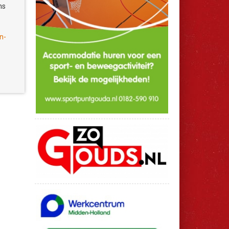
ns
ker
n-
eet
elke