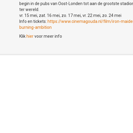
iekader
begin in de pubs van Oost-Londen tot aan de grootste stadio
 geeft bij al haar taalcursussen aan hoe het niveau zich verhoudt ten
ter wereld.
opees Referentiekader. Hierdoor is het voor jou als cursist nog makkelij
vr. 15 mei, zat. 16 mei, zo. 17 mei, vr. 22 mei, zo. 24 mei
 te vormen over het niveau waarop een cursus kan worden gevolgd of
Info en tickets:
https://www.cinemagouda.nl/film/iron-maide
te past bij jouw kennisniveau. Dankzij deze internationale standaard w
burning-ambition
eau je een taal volgt. Op de website van Volksuniversiteit Gouda staat bij 
Klik
hier
voor meer info
welk niveau de cursus voldoet. Op de website van het Europees
t een uitgebreide verklaring van de gebruikte niveau
rk.nl/
rmatie op
www.volksuniversiteitgouda.nl/talen