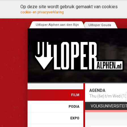
Op deze site wordt gebruik gemaakt van cookies
cookie- en privacyverklaring
Uitloper Alphen aan den Rijn
Uitloper Gouda
AGENDA
FILM
Thu (6e) t/m Wed (12
VOLKSUNIVERSITEI
PODIA
EXPO