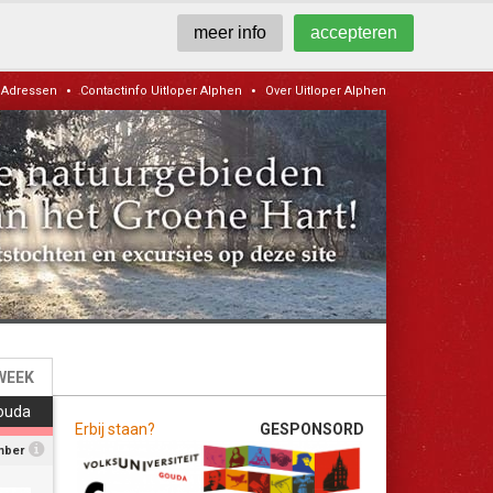
meer info
accepteren
•
•
Adressen
Contactinfo Uitloper Alphen
Over Uitloper Alphen
WEEK
Gouda
Erbij staan?
GESPONSORD
mber