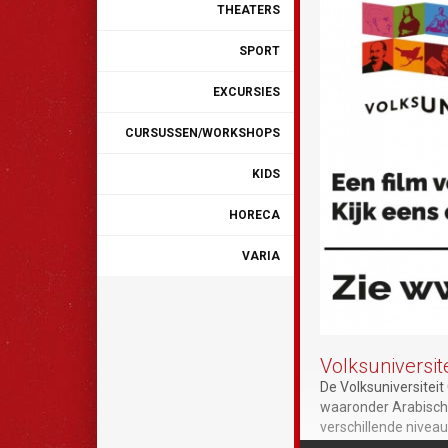
THEATERS
SPORT
EXCURSIES
CURSUSSEN/WORKSHOPS
KIDS
HORECA
VARIA
Volksuniversit
De Volksuniversiteit
waaronder Arabisch, 
verschillende niveau
om tijdens de vakant