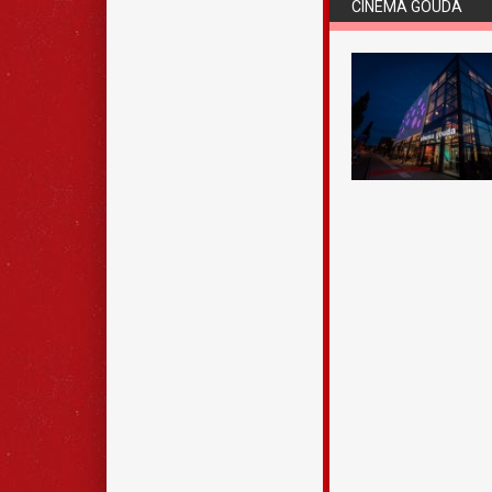
CINEMA GOUDA
leggen.
Maak snel je
Gouda.
Algemeen
Bij de cursussen mo
spreekvaardigheid, 
cultuur van het land
kennis van de door j
verwacht dat je vol
ook huiswerk te mak
worden gestudeerd. 
Nederlandse gramma
Boeken
Je dient zelf te zor
elke cursus vermeld.
voor je het goedkoop
Uitgeverij Intertaal
volgt je de volgende
-Ga naar
www.interta
-Zoek het boek op 
-Geef bij de bestel