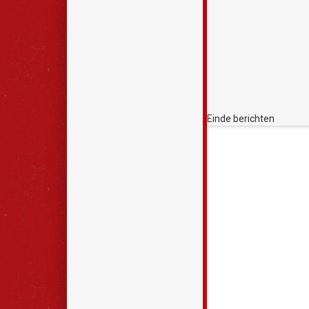
Europees Referent
De Volksuniversiteit
opzichte van het Eur
om zich een oordeel
welke cursus het bes
je altijd op welk niv
cursus vermeld aan 
Referentiekader staa
aanduidingen:
www.e
Einde berichten
Kijk voor meer info