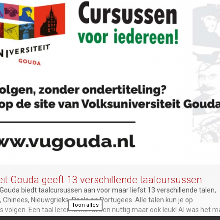
eit Gouda geeft 13 verschillende taalcursussen
 Gouda biedt taalcursussen aan voor maar liefst 13 verschillende talen,
Chinees, Nieuwgrieks, Pools en Portugees. Alle talen kun je op
Toon alles
s volgen. Een taal leren is niet alleen nuttig maar ook leuk! Al was het m
ie in je favoriete vakantieland contact met de lokale bevolking te