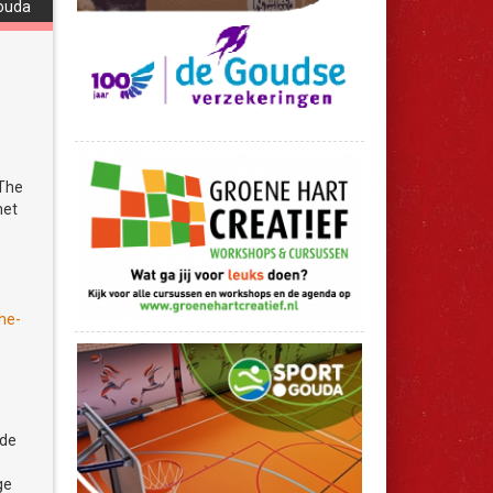
ouda
it
n de
ent
The
moet
met
 bij
he-
 het
 de
ge