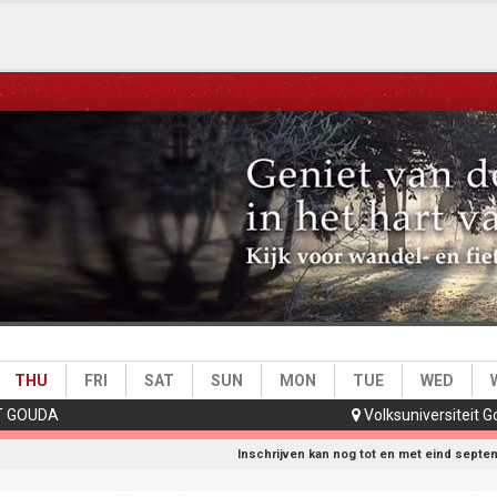
e)
THU
FRI
SAT
SUN
MON
TUE
WED
T GOUDA
Volksuniversiteit 

Inschrijven kan nog tot en met eind septe