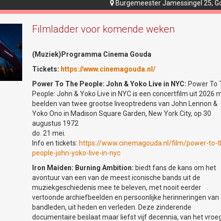
Burgemeester Jamessingel 25, G

 keuze en schrijf je vandaag nog in via de website van de Volksuniversite
Filmladder voor komende weken
derne talen geven vakbekwame docenten wekelijks anderhalf uur les in
schrijfvaardigheid en grammatica. Ook wordt aandacht besteed aan de
(Muziek)Programma Cinema Gouda
, waarvan men de taal bestudeert. Afhankelijk van jouw vooropleiding e
Tickets:
https://www.cinemagouda.nl/
ou gekozen taal, kan op het juiste niveau worden gestart. Van jou wordt
doende gemotiveerd bent om de gekozen taal te leren en dat je bereid b
Power To The People: John & Yoko Live in NYC:
Power To 
en. Je moet erop rekenen dat er gemiddeld 2 tot 3 uur per week thuis 
People: John & Yoko Live in NYC is een concertfilm uit 2026 
Bovendien wordt aangenomen dat je over een redelijke kennis van de
beelden van twee grootse liveoptredens van John Lennon &
tica beschikt.
Yoko Ono in Madison Square Garden, New York City, op 30
augustus 1972
do. 21 mei.
gen voor het aanschaffen van boeken. Informatie omtrent titels e.d. staat
Info en tickets:
https://www.cinemagouda.nl/film/power-to-t
 De vermelde prijs is een indicatie. Je bent vrij de boeken te kopen waar
people-john-yoko-live-in-nyc
st is.
Iron Maiden: Burning Ambition:
biedt fans de kans om het
 biedt 10% korting op de aanschafprijs. Als je daarvan gebruik wilt maken
avontuur van een van de meest iconische bands uit de
 stappen:
muziekgeschiedenis mee te beleven, met nooit eerder
al.nl
vertoonde archiefbeelden en persoonlijke herinneringen van
ISBN nummer
bandleden, uit heden en verleden. Deze zinderende
ling de kortingscode VUGouda2021 op
documentaire beslaat maar liefst vijf decennia, van het vroe