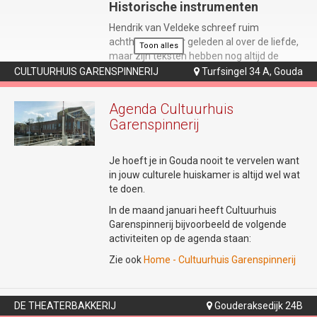
Historische instrumenten
Hendrik van Veldeke schreef ruim
achthonderd jaar geleden al over de liefde,
Toon alles
maar zijn teksten hebben nog altijd de
kracht om harten te raken. In 'Mîne Minne'
CULTUURHUIS GARENSPINNERIJ
Turfsingel 34 A, Gouda

blazen middeleeuws muzikanten Helma
Hartman en Willem Gerritsen zijn gedichten
Agenda Cultuurhuis
nieuw leven in. Zij leggen de muzikale basis
Garenspinnerij
met historische instrumenten zoals de fluit,
doedelzak en draailier.
Je hoeft je in Gouda nooit te vervelen want
in jouw culturele huiskamer is altijd wel wat
Het gevecht met de oude taal
te doen.
Om de brug naar het heden te slaan,
In de maand januari heeft Cultuurhuis
hertaalt Rik Zutphen (bekend als de
Garenspinnerij bijvoorbeeld de volgende
Droominee) de minneliederen naar
activiteiten op de agenda staan:
scherpe, hedendaagse spoken word. Met
Zie ook
Home - Cultuurhuis Garenspinnerij
live gestapelde klanken uit een loop station
gaat hij de dialoog – en soms het gevecht –
aan met de traditionele middeleeuwse
muziek. Performer Janne van Ooij maakt
DE THEATERBAKKERIJ
Gouderaksedijk 24B
