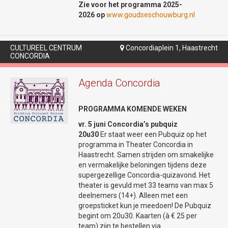
Bekijk onze socials:
22u30.
Zie voor het programma 2025-
2026 op
www.goudseschouwburg.nl
Facebookpagina
Jazz, blues, rock...van alles komt er voorbij.
Instagrampagina
Hou Check's in de gaten via instagram:
https://www.instagram.com/checksachterdek
CULTUREEL CENTRUM
Concordiaplein 1, Haastrecht

Max van den Burg |
CONCORDIA
Op dit kanaal houden ze je op de hoogte
Maxikozi (Try-out)
van hun (muzikale) programma!
Agenda Concordia
Max van den Burg brengt hilarisch
theaterfeest
PROGRAMMA KOMENDE WEKEN
€17,-
vr. 5 juni Concordia’s pubquiz
Laatste kaarten
20u30
Er staat weer een Pubquiz op het
programma in Theater Concordia in
+
€1,50 servicekosten
Haastrecht. Samen strijden om smakelijke
Max is terug – en dit keer wordt het nóg
en vermakelijke beloningen tijdens deze
gezelliger! In zijn gloednieuwe theatershow
supergezellige Concordia-quizavond. Het
brengt Max een (imitatie)bont gezelschap
theater is gevuld met 33 teams van max 5
tot leven, vol hilarische types en
deelnemers (14+). Alleen met een
meesterlijke imitaties. Verwacht een
groepsticket kun je meedoen! De Pubquiz
bruisende mix van comedy, muziek en
begint om 20u30. Kaarten (à € 25 per
dans in een wereld waarin niets is wat het
team) zijn te bestellen via