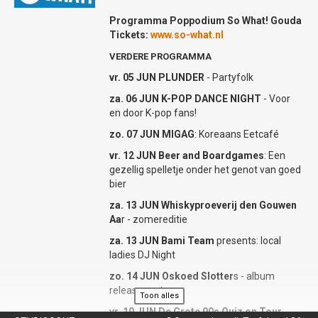
klassiek en Latin – Jackson’s muziek laat
zich niet in één hokje plaatsen. Alexander
Programma Poppodium So What! Gouda
Broussard en zijn band brengen deze
Tickets:
www.so-what.nl
muzikale diversiteit tot leven met hun
VERDERE PROGRAMMA
energieke en virtuoze performance.
vr. 05 JUN PLUNDER
- Partyfolk
Verwacht een avond vol bekende hits zoals
‘Is She Really Going Out With Him?’,
za. 06 JUN K-POP DANCE NIGHT
- Voor
‘Steppin’ Out’ en ‘You Can’t Get What You
en door K-pop fans!
Want’, maar ook verborgen parels uit
zo. 07 JUN MIGAG
: Koreaans Eetcafé
Jackson’s rijke catalogus van toen en nu.
Broussard’s vocale en pianistische
vr. 12 JUN Beer and Boardgames
: Een
vaardigheden, gecombineerd met de
gezellig spelletje onder het genot van goed
creativiteit van zijn band, zorgen voor een
bier
frisse kijk op deze tijdloze muziek.
za. 13 JUN Whiskyproeverij den Gouwen
‘Another World’ is meer dan een tribute
Aa
r - zomereditie
show – het is een muzikale
za. 13 JUN Bami Team
presents: local
ontdekkingsreis die je meeneemt naar
ladies DJ Night
onverwachte plaatsen. Laat je verrassen
door de veelzijdigheid van Joe Jackson’s
zo. 14 JUN Oskoed Slotter
s - album
muziek en de passie waarmee Alexander
release party
Toon alles
Broussard deze tot leven brengt!
vr. 19 JUN De Grote 90s Quiz on Tour
-