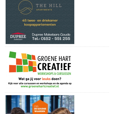
Locatie
De Theaterbakkerij
Gouderaksedijk 24B
2808 NG Gouda
Bekijk onze socials:
Facebookpagina
Instagrampagina