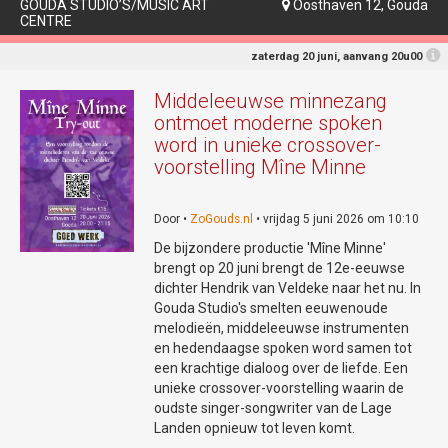
GOUDA STUDIO’S/MUSIC ART
Oosthaven 12, Gouda

CENTRE
zaterdag 20 juni, aanvang 20u00
Middeleeuwse minnezang
ontmoet moderne spoken
word in unieke crossover-
voorstelling Mîne Minne
Door •
ZoGouds.nl
• vrijdag 5 juni 2026 om 10:10
De bijzondere productie 'Mîne Minne'
brengt op 20 juni brengt de 12e-eeuwse
dichter Hendrik van Veldeke naar het nu. In
Gouda Studio's smelten eeuwenoude
melodieën, middeleeuwse instrumenten
en hedendaagse spoken word samen tot
een krachtige dialoog over de liefde. Een
unieke crossover-voorstelling waarin de
oudste singer-songwriter van de Lage
Landen opnieuw tot leven komt.