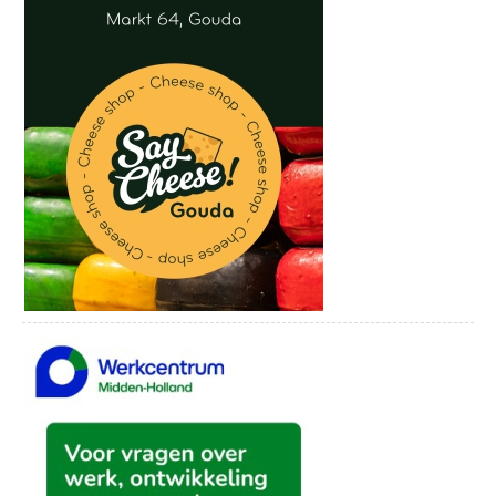
De jaren tachtig: een decennium van
grootse pop, nieuwe geluiden en iconische
hits. In Echo’s uit de Eighties kiest
Alexander Broussard uit elk jaar de
muzikale hoogtepunten, van synthpop tot
powerballads. Hij vertelt de verhalen
erachter en geeft ze een nieuwe glans met
zijn zang en pianospel. Een feest van
herkenning voor wie de jaren tachtig heeft
beleefd – en een ontdekking voor wie ze
wil leren kennen.
Alexander Broussard is bekend van zijn
werk met Najib Amhali, Crazy Pianos en
zijn theaterproducties zoals The Billy Joel
Experience en Le Canzoni Italiane. Deze
voorstelling is onderdeel van de reeks
Songbook Sessies in De Theaterbakkerij:
Donderdag 18 juni | In het Nederlands: Van
Shaffy tot Van Roozendaal
Donderdag 1 oktober | Echo’s uit de Sixties
Donderdag 29 oktober | Una Storia Italiana