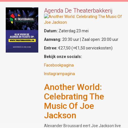
het visuele spektakel compleet: in haar rol
als 'Vrouw op Voetstuk' reageert zij op
Agenda De Theaterbakkerij
stelten op de dynamiek tussen toen en nu.
Zintuigprikkelende avond
Datum:
Zaterdag 23 mei
De regie van deze bijzondere voorstelling is
Aanvang:
20:30 uur | Zaal open: 20:00 uur
in handen van Margrethe Beelen. 'Mîne
Entree:
€27,50 (+€1,50 servicekosten)
Minne' belooft een zintuigprikkelende
avond te worden waarin historie en
Bekijk onze socials:
moderne straatcultuur elkaar ontmoeten.
Facebookpagina
Locatie: Gouda Studio's, Oosthaven 12,
Instagrampagina
Gouda
Tijd: 20u00 - 21u15
Another World:
Tickets: € 15,00 (verkrijgbaar via de
Celebrating The
website of de QR-code) / Aan de deur:
Music Of Joe
€17,50
Info:
www.muziektheatergoedwerk.nl
Jackson
Alexander Broussard eert Joe Jackson live