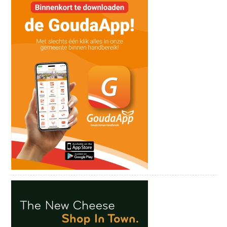
Entree:
€15,- (+€1,50 servicekosten)
Bekijk onze socials:
Facebookpagina
Instagrampagina
Songbook Sessies |
Echo’s uit de
Eighties
Hij brengt de onvergetelijke klanken van de
jaren tachtig opnieuw tot leven
€15,-
Tickets bestellen
+
€1,50 servicekosten
In Echo’s uit de Eighties brengt Alexander
Broussard de onvergetelijke klanken van de
jaren tachtig opnieuw tot leven.