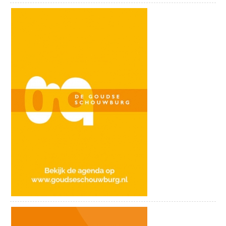
hem willen onterven, zeker als ze
ontdekken dat hij met een man getrouwd
is.
In paniek bedenkt hij een gewaagd plan,
maar daarmee zet hij zijn huwelijk, en
zelfs zijn leven op het spel, want Marc zal
hier nooit genoegen mee nemen. Een groot
risico met nog grotere gevolgen.
Een komedie vol misverstanden,
familiegeheimen en onverwachte
wendingen, waarbij ieder persoon een
dubbele laag blijkt te hebben.
Tickets bestellen
Datum:
Donderdag 18 juni
Zaal open:
20u00
Aanvang:
20u30