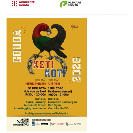
Komedie
+€1,50 servicekosten
Tickets bestellen
+
€1,50 servicekosten
Op 29, 30 en 31 mei speelt de Goudse
Komedie de voorstelling ‘Aan Alles Komt
een Begin’.
Marc en Boris zijn al tien jaar getrouwd,
maar hun levens verschillen enorm. Marc
treedt op als zijn flamboyante alter ego
Marcia in een nachtclub, terwijl Boris een
brave kantoorbaan heeft en worstelt met
hoe anderen naar hun huwelijk kijken.
Wanneer Boris hoort dat zijn vader is
overleden, staat zijn wereld op z’n kop. Zijn
moeder en zus – met wie hij al jaren geen
contact heeft – duiken plotseling op om de
erfenis te bespreken. Boris vreest dat zij