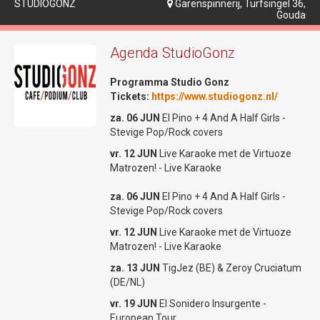
STUDIOGONZ
Garenspinnerij, Turfsingel 36,
Tickets bestellen

Gouda
Gouda
za. 20 JUN Vinyl Freaks
- Hakkuh!!
Datum:
Woensdag 27 mei
Agenda StudioGonz
za. 27 JUN Gouda Jazz Festival
Zaal open:
20:00 uur
VR 03 + ZAT 04 JUL: BENEFIET
Programma Studio Gonz
WEEKEND!!
Aanvang:
20:30 uur
Tickets:
https://www.studiogonz.nl/
Kaartjes koop je op
www.so-what.nl
Entree:
€25,- (+€1,50 servicekosten)
za. 06 JUN
El Pino + 4 And A Half Girls -
Drie avonden per week geopend
Stevige Pop/Rock covers
Bekijk onze socials:
So What! is drie avonden per week
vr. 12 JUN
Live Karaoke met de Virtuoze
Facebookpagina
geopend. Op vrijdag zijn er optredens van
Matrozen! - Live Karaoke
bands, cabaretiers, theatergezelschappen
Instagrampagina
of er staat een speciale DJ avond op het
za. 06 JUN
El Pino + 4 And A Half Girls -
programma. Zaterdag is de clubavond, je
The Beatles Revival
Stevige Pop/Rock covers
kan in de achterbar gezellig aan de bar of
| The Beatles Tribute
een tafeltje bijpraten of dansen in de
vr. 12 JUN
Live Karaoke met de Virtuoze
voorzaal op de muziek van onze huis-DJ's.
Matrozen! - Live Karaoke
Op zondag wordt het weekeinde
€25,-
za. 13 JUN
TigJez (BE) & Zeroy Cruciatum
afgesloten met een driegangenmaaltijd die
Tickets bestellen
(DE/NL)
door medewerkers of bezoekers wordt
bereid. So What! draait volledig op
+
€1,50 servicekosten
vr. 19 JUN
El Sonidero Insurgente -
vrijwilligers.
European Tour