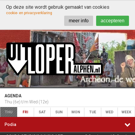
Op deze site wordt gebruik gemaakt van cookies

cookie- en privacyverklaring
meer info
accepteren
AGENDA
Thu (6e) t/m Wed (12e)
THU
FRI
SAT
SUN
MON
TUE
WED
WEEK

Podia