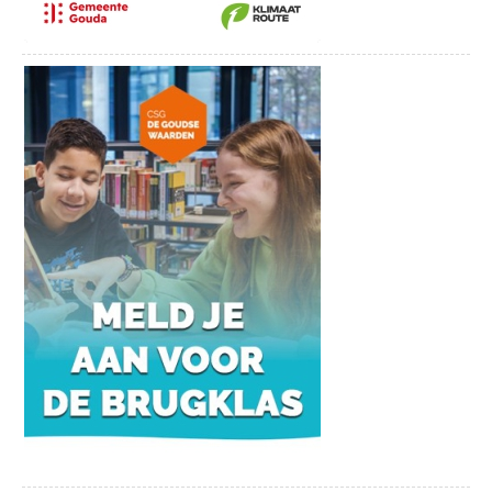
Komedie
+€1,50 servicekosten
Tickets bestellen
+
€1,50 servicekosten
Op 29, 30 en 31 mei speelt de Goudse
Komedie de voorstelling ‘Aan Alles Komt
een Begin’.
Marc en Boris zijn al tien jaar getrouwd,
maar hun levens verschillen enorm. Marc
treedt op als zijn flamboyante alter ego
Marcia in een nachtclub, terwijl Boris een
brave kantoorbaan heeft en worstelt met
hoe anderen naar hun huwelijk kijken.
Wanneer Boris hoort dat zijn vader is
overleden, staat zijn wereld op z’n kop. Zijn
moeder en zus – met wie hij al jaren geen
contact heeft – duiken plotseling op om de
erfenis te bespreken. Boris vreest dat zij