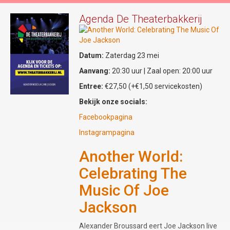
het visuele spektakel compleet: in haar rol
als 'Vrouw op Voetstuk' reageert zij op
Agenda De Theaterbakkerij
stelten op de dynamiek tussen toen en nu.
Zintuigprikkelende avond
Datum:
Zaterdag 23 mei
De regie van deze bijzondere voorstelling is
Aanvang:
20:30 uur | Zaal open: 20:00 uur
in handen van Margrethe Beelen. 'Mîne
Entree:
€27,50 (+€1,50 servicekosten)
Minne' belooft een zintuigprikkelende
avond te worden waarin historie en
Bekijk onze socials:
moderne straatcultuur elkaar ontmoeten.
Facebookpagina
Locatie: Gouda Studio's, Oosthaven 12,
Instagrampagina
Gouda
Tijd: 20u00 - 21u15
Another World:
Tickets: € 15,00 (verkrijgbaar via de
Celebrating The
website of de QR-code) / Aan de deur:
Music Of Joe
€17,50
Info:
www.muziektheatergoedwerk.nl
Jackson
Alexander Broussard eert Joe Jackson live