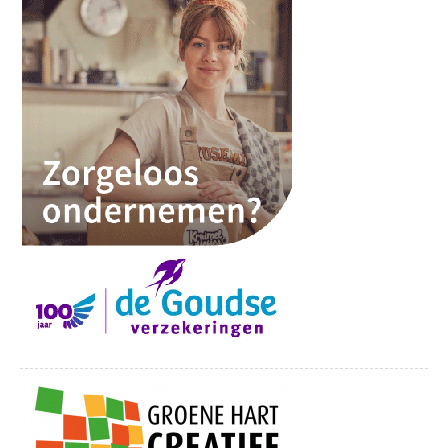
Locatie
De Theaterbakkerij
Gouderaksedijk 24B
2808 NG Gouda
Bekijk onze socials:
Facebookpagina
Instagrampagina