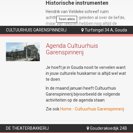
Historische instrumenten
Hendrik van Veldeke schreef ruim
achthonderd jaar geleden al over de liefde,
Toon alles
maar zijn teksten hebben nog altijd de
kracht om harten te raken. In 'Mîne Minne'
CULTUURHUIS GARENSPINNERIJ
Turfsingel 34 A, Gouda

blazen middeleeuws muzikanten Helma
Hartman en Willem Gerritsen zijn gedichten
Agenda Cultuurhuis
nieuw leven in. Zij leggen de muzikale basis
Garenspinnerij
met historische instrumenten zoals de fluit,
doedelzak en draailier.
Je hoeft je in Gouda nooit te vervelen want
in jouw culturele huiskamer is altijd wel wat
Het gevecht met de oude taal
te doen.
Om de brug naar het heden te slaan,
In de maand januari heeft Cultuurhuis
hertaalt Rik Zutphen (bekend als de
Garenspinnerij bijvoorbeeld de volgende
Droominee) de minneliederen naar
activiteiten op de agenda staan:
scherpe, hedendaagse spoken word. Met
Zie ook
Home - Cultuurhuis Garenspinnerij
live gestapelde klanken uit een loop station
gaat hij de dialoog – en soms het gevecht –
aan met de traditionele middeleeuwse
muziek. Performer Janne van Ooij maakt
DE THEATERBAKKERIJ
Gouderaksedijk 24B
