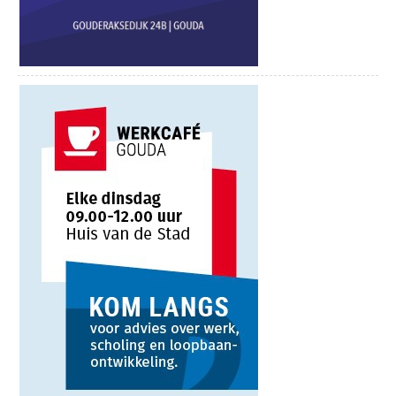
De jaren tachtig: een decennium van
grootse pop, nieuwe geluiden en iconische
hits. In Echo’s uit de Eighties kiest
Alexander Broussard uit elk jaar de
muzikale hoogtepunten, van synthpop tot
powerballads. Hij vertelt de verhalen
erachter en geeft ze een nieuwe glans met
zijn zang en pianospel. Een feest van
herkenning voor wie de jaren tachtig heeft
beleefd – en een ontdekking voor wie ze
wil leren kennen.
Alexander Broussard is bekend van zijn
werk met Najib Amhali, Crazy Pianos en
zijn theaterproducties zoals The Billy Joel
Experience en Le Canzoni Italiane. Deze
voorstelling is onderdeel van de reeks
Songbook Sessies in De Theaterbakkerij:
Donderdag 18 juni | In het Nederlands: Van
Shaffy tot Van Roozendaal
Donderdag 1 oktober | Echo’s uit de Sixties
Donderdag 29 oktober | Una Storia Italiana