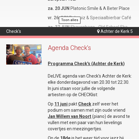
Eén van Europa’s beste en populairste
Zie voor nadere info
tributebands komt naar Gouda! Maak
za. 20 JUN
Platonic Smile & A Beter Place
programmering:
www.so-what.nl.
kennis met The Beatles Revival uit Praag.
vr. 26 JUN
Pubquiz & Speciaalbierbar Café
De afgelopen jaren tourden ze o.a. door
Toon alles
Tjechië, Slowakije, Polen, Hongarije,
za. 27 JUN
Skavenhage - Old School Ska
Check's
Achter de Kerk 5

Oostenrijk, Frankrijk, Nederland en zelfs de
uit de Hofstad
UK. Op woensdag 27 mei geniet je van een
vr. 03 JUL
Unperson & Midnight Motel
legendarisch concert in De
Agenda Check's
Theaterbakkerheij. Met natuurlijk alle hits…
vr. 10 JUL
StudioGonz Karaoke Avond
‘Hey Jude’, ‘I Want To Hold Your Hand’, ‘Let
Ieder weekeinde open
Programma Check's (Achter de Kerk)
It Be’ en ‘Lucy In The Sky With Diamonds’ en
meer!
StudioGonz is ieder weekeinde open.
DeLIVE agenda van Check’s Achter de Kerk:
Donderdag om 20u00, vrijdag en zaterdag
Cavern Club
elke donderdagavond van 20.30 tot 22.30.
om 21u00 en zondag (1 keer in de 2
Een concert van The Beatles Revival is een
In juni staan voor jullie de volgende
weken) om 14u00. Met elke vrijdag en
volledige kopie van dat van de
artiesten op de CHECKlist:
zaterdag bands, DJ's, thema-avonden of
legendarische Fab Four. Hét bewijs hiervoor
een gezellig StudioGonz Café! En om de
Op
11 juni
pakt
Check
zelf weer het
is de uitnodiging om in de geboorteplaats
week op zondag Lounge&Gaming. Genoeg
podium om samen met zijn oude vriend
van The Beatles – Liverpool – te komen
te doen dus om je niet te vervelen.
Jan Willem van Noort
(piano) de avond te
spelen in de Cavern Club. Drie concerten
vullen met een paar van hun lievelings
werden er gedaan en tevens was er een
iedere do. DONDERSLAG CAFÉ
covertjes en meezingertjes.
uur durend interview met de band in het
het weekend begint op donderdag.
programma “On The Beat” voor Liverpool
Op de
18de
is het weer tijd voor jazz bij
iedere vr.+za. STUDIOGONZ OPEN
met