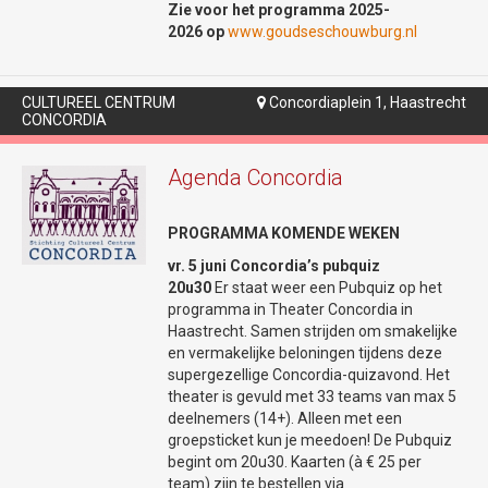
Bekijk onze socials:
22u30.
Zie voor het programma 2025-
2026 op
www.goudseschouwburg.nl
Facebookpagina
Jazz, blues, rock...van alles komt er voorbij.
Instagrampagina
Hou Check's in de gaten via instagram:
https://www.instagram.com/checksachterdek
CULTUREEL CENTRUM
Concordiaplein 1, Haastrecht

Max van den Burg |
CONCORDIA
Op dit kanaal houden ze je op de hoogte
Maxikozi (Try-out)
van hun (muzikale) programma!
Agenda Concordia
Max van den Burg brengt hilarisch
theaterfeest
PROGRAMMA KOMENDE WEKEN
€17,-
vr. 5 juni Concordia’s pubquiz
Laatste kaarten
20u30
Er staat weer een Pubquiz op het
programma in Theater Concordia in
+
€1,50 servicekosten
Haastrecht. Samen strijden om smakelijke
Max is terug – en dit keer wordt het nóg
en vermakelijke beloningen tijdens deze
gezelliger! In zijn gloednieuwe theatershow
supergezellige Concordia-quizavond. Het
brengt Max een (imitatie)bont gezelschap
theater is gevuld met 33 teams van max 5
tot leven, vol hilarische types en
deelnemers (14+). Alleen met een
meesterlijke imitaties. Verwacht een
groepsticket kun je meedoen! De Pubquiz
bruisende mix van comedy, muziek en
begint om 20u30. Kaarten (à € 25 per
dans in een wereld waarin niets is wat het
team) zijn te bestellen via