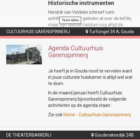
Historische instrumenten
Hendrik van Veldeke schreef ruim
achthonderd jaar geleden al over de liefde,
Toon alles
maar zijn teksten hebben nog altijd de
kracht om harten te raken. In 'Mîne Minne'
CULTUURHUIS GARENSPINNERIJ
Turfsingel 34 A, Gouda

blazen middeleeuws muzikanten Helma
Hartman en Willem Gerritsen zijn gedichten
Agenda Cultuurhuis
nieuw leven in. Zij leggen de muzikale basis
Garenspinnerij
met historische instrumenten zoals de fluit,
doedelzak en draailier.
Je hoeft je in Gouda nooit te vervelen want
in jouw culturele huiskamer is altijd wel wat
Het gevecht met de oude taal
te doen.
Om de brug naar het heden te slaan,
In de maand januari heeft Cultuurhuis
hertaalt Rik Zutphen (bekend als de
Garenspinnerij bijvoorbeeld de volgende
Droominee) de minneliederen naar
activiteiten op de agenda staan:
scherpe, hedendaagse spoken word. Met
Zie ook
Home - Cultuurhuis Garenspinnerij
live gestapelde klanken uit een loop station
gaat hij de dialoog – en soms het gevecht –
aan met de traditionele middeleeuwse
muziek. Performer Janne van Ooij maakt
DE THEATERBAKKERIJ
Gouderaksedijk 24B
