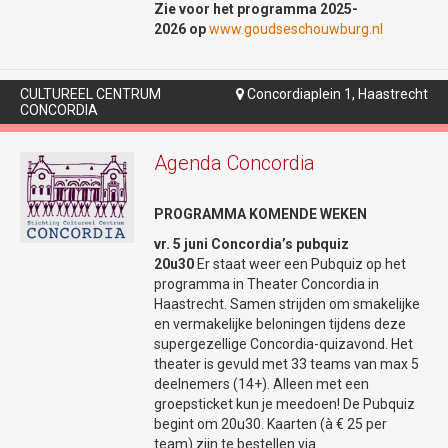
Bekijk onze socials:
22u30.
Zie voor het programma 2025-
2026 op
www.goudseschouwburg.nl
Facebookpagina
Jazz, blues, rock...van alles komt er voorbij.
Instagrampagina
Hou Check's in de gaten via instagram:
https://www.instagram.com/checksachterdek
CULTUREEL CENTRUM
Concordiaplein 1, Haastrecht

Max van den Burg |
CONCORDIA
Op dit kanaal houden ze je op de hoogte
Maxikozi (Try-out)
van hun (muzikale) programma!
Agenda Concordia
Max van den Burg brengt hilarisch
theaterfeest
PROGRAMMA KOMENDE WEKEN
€17,-
vr. 5 juni Concordia’s pubquiz
Laatste kaarten
20u30
Er staat weer een Pubquiz op het
programma in Theater Concordia in
+
€1,50 servicekosten
Haastrecht. Samen strijden om smakelijke
Max is terug – en dit keer wordt het nóg
en vermakelijke beloningen tijdens deze
gezelliger! In zijn gloednieuwe theatershow
supergezellige Concordia-quizavond. Het
brengt Max een (imitatie)bont gezelschap
theater is gevuld met 33 teams van max 5
tot leven, vol hilarische types en
deelnemers (14+). Alleen met een
meesterlijke imitaties. Verwacht een
groepsticket kun je meedoen! De Pubquiz
bruisende mix van comedy, muziek en
begint om 20u30. Kaarten (à € 25 per
dans in een wereld waarin niets is wat het
team) zijn te bestellen via