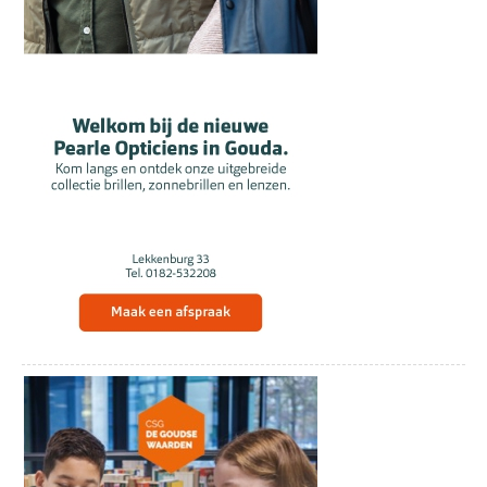
hem willen onterven, zeker als ze
ontdekken dat hij met een man getrouwd
is.
In paniek bedenkt hij een gewaagd plan,
maar daarmee zet hij zijn huwelijk, en
zelfs zijn leven op het spel, want Marc zal
hier nooit genoegen mee nemen. Een groot
risico met nog grotere gevolgen.
Een komedie vol misverstanden,
familiegeheimen en onverwachte
wendingen, waarbij ieder persoon een
dubbele laag blijkt te hebben.
Tickets bestellen
Datum:
Donderdag 18 juni
Zaal open:
20u00
Aanvang:
20u30