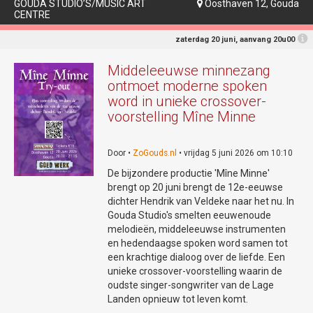
GOUDA STUDIO’S/MUSIC ART
Oosthaven 12, Gouda

CENTRE
zaterdag 20 juni, aanvang 20u00
Middeleeuwse minnezang
ontmoet moderne spoken
word in unieke crossover-
voorstelling Mîne Minne
Door •
ZoGouds.nl
• vrijdag 5 juni 2026 om 10:10
De bijzondere productie 'Mîne Minne'
brengt op 20 juni brengt de 12e-eeuwse
dichter Hendrik van Veldeke naar het nu. In
Gouda Studio's smelten eeuwenoude
melodieën, middeleeuwse instrumenten
en hedendaagse spoken word samen tot
een krachtige dialoog over de liefde. Een
unieke crossover-voorstelling waarin de
oudste singer-songwriter van de Lage
Landen opnieuw tot leven komt.