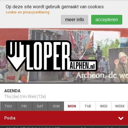
Op deze site wordt gebruik gemaakt van cookies

cookie- en privacyverklaring
meer info
accepteren
AGENDA
Thu (6e) t/m Wed (12e)
THU
FRI
SAT
SUN
MON
TUE
WED
WEEK

Podia