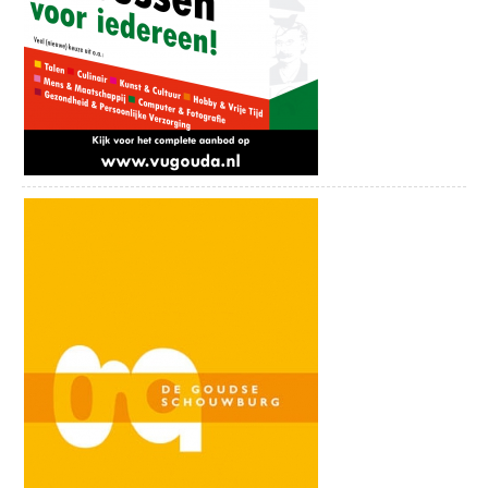
Locatie
De Theaterbakkerij
Gouderaksedijk 24B
2808 NG Gouda
Bekijk onze socials:
Facebookpagina
Instagrampagina