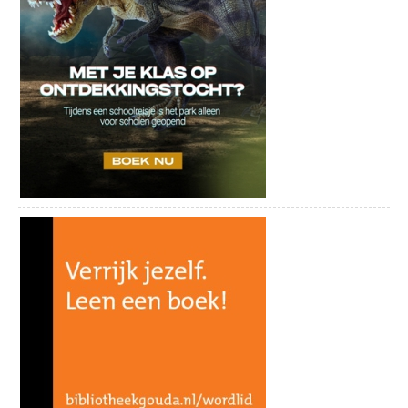
De jaren tachtig: een decennium van
grootse pop, nieuwe geluiden en iconische
hits. In Echo’s uit de Eighties kiest
Alexander Broussard uit elk jaar de
muzikale hoogtepunten, van synthpop tot
powerballads. Hij vertelt de verhalen
erachter en geeft ze een nieuwe glans met
zijn zang en pianospel. Een feest van
herkenning voor wie de jaren tachtig heeft
beleefd – en een ontdekking voor wie ze
wil leren kennen.
Alexander Broussard is bekend van zijn
werk met Najib Amhali, Crazy Pianos en
zijn theaterproducties zoals The Billy Joel
Experience en Le Canzoni Italiane. Deze
voorstelling is onderdeel van de reeks
Songbook Sessies in De Theaterbakkerij:
Donderdag 18 juni | In het Nederlands: Van
Shaffy tot Van Roozendaal
Donderdag 1 oktober | Echo’s uit de Sixties
Donderdag 29 oktober | Una Storia Italiana