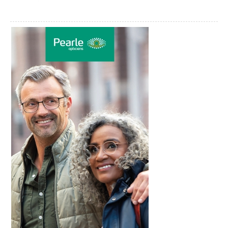
Komedie
+€1,50 servicekosten
Tickets bestellen
+
€1,50 servicekosten
Op 29, 30 en 31 mei speelt de Goudse
Komedie de voorstelling ‘Aan Alles Komt
een Begin’.
Marc en Boris zijn al tien jaar getrouwd,
maar hun levens verschillen enorm. Marc
treedt op als zijn flamboyante alter ego
Marcia in een nachtclub, terwijl Boris een
brave kantoorbaan heeft en worstelt met
hoe anderen naar hun huwelijk kijken.
Wanneer Boris hoort dat zijn vader is
overleden, staat zijn wereld op z’n kop. Zijn
moeder en zus – met wie hij al jaren geen
contact heeft – duiken plotseling op om de
erfenis te bespreken. Boris vreest dat zij