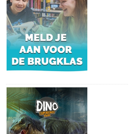
Entree:
€15,- (+€1,50 servicekosten)
Bekijk onze socials:
Facebookpagina
Instagrampagina
Songbook Sessies |
Echo’s uit de
Eighties
Hij brengt de onvergetelijke klanken van de
jaren tachtig opnieuw tot leven
€15,-
Tickets bestellen
+
€1,50 servicekosten
In Echo’s uit de Eighties brengt Alexander
Broussard de onvergetelijke klanken van de
jaren tachtig opnieuw tot leven.