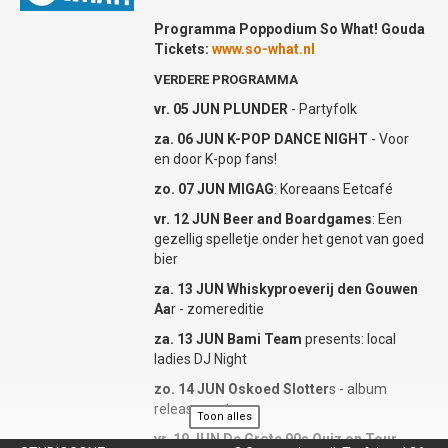
klassiek en Latin – Jackson’s muziek laat
zich niet in één hokje plaatsen. Alexander
Programma Poppodium So What! Gouda
Broussard en zijn band brengen deze
Tickets:
www.so-what.nl
muzikale diversiteit tot leven met hun
VERDERE PROGRAMMA
energieke en virtuoze performance.
vr. 05 JUN PLUNDER
- Partyfolk
Verwacht een avond vol bekende hits zoals
‘Is She Really Going Out With Him?’,
za. 06 JUN K-POP DANCE NIGHT
- Voor
‘Steppin’ Out’ en ‘You Can’t Get What You
en door K-pop fans!
Want’, maar ook verborgen parels uit
zo. 07 JUN MIGAG
: Koreaans Eetcafé
Jackson’s rijke catalogus van toen en nu.
Broussard’s vocale en pianistische
vr. 12 JUN Beer and Boardgames
: Een
vaardigheden, gecombineerd met de
gezellig spelletje onder het genot van goed
creativiteit van zijn band, zorgen voor een
bier
frisse kijk op deze tijdloze muziek.
za. 13 JUN Whiskyproeverij den Gouwen
‘Another World’ is meer dan een tribute
Aa
r - zomereditie
show – het is een muzikale
za. 13 JUN Bami Team
presents: local
ontdekkingsreis die je meeneemt naar
ladies DJ Night
onverwachte plaatsen. Laat je verrassen
door de veelzijdigheid van Joe Jackson’s
zo. 14 JUN Oskoed Slotter
s - album
muziek en de passie waarmee Alexander
release party
Toon alles
Broussard deze tot leven brengt!
vr. 19 JUN De Grote 90s Quiz on Tour
-