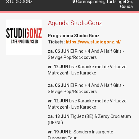
STUDIOGONZ
Garenspinnerij, Turfsingel 36,
Tickets bestellen

Gouda
Gouda
za. 20 JUN Vinyl Freaks
- Hakkuh!!
Datum:
Woensdag 27 mei
Agenda StudioGonz
za. 27 JUN Gouda Jazz Festival
Zaal open:
20:00 uur
VR 03 + ZAT 04 JUL: BENEFIET
Programma Studio Gonz
WEEKEND!!
Aanvang:
20:30 uur
Tickets:
https://www.studiogonz.nl/
Kaartjes koop je op
www.so-what.nl
Entree:
€25,- (+€1,50 servicekosten)
za. 06 JUN
El Pino + 4 And A Half Girls -
Drie avonden per week geopend
Stevige Pop/Rock covers
Bekijk onze socials:
So What! is drie avonden per week
vr. 12 JUN
Live Karaoke met de Virtuoze
Facebookpagina
geopend. Op vrijdag zijn er optredens van
Matrozen! - Live Karaoke
bands, cabaretiers, theatergezelschappen
Instagrampagina
of er staat een speciale DJ avond op het
za. 06 JUN
El Pino + 4 And A Half Girls -
programma. Zaterdag is de clubavond, je
The Beatles Revival
Stevige Pop/Rock covers
kan in de achterbar gezellig aan de bar of
| The Beatles Tribute
een tafeltje bijpraten of dansen in de
vr. 12 JUN
Live Karaoke met de Virtuoze
voorzaal op de muziek van onze huis-DJ's.
Matrozen! - Live Karaoke
Op zondag wordt het weekeinde
€25,-
za. 13 JUN
TigJez (BE) & Zeroy Cruciatum
afgesloten met een driegangenmaaltijd die
Tickets bestellen
(DE/NL)
door medewerkers of bezoekers wordt
bereid. So What! draait volledig op
+
€1,50 servicekosten
vr. 19 JUN
El Sonidero Insurgente -
vrijwilligers.
European Tour