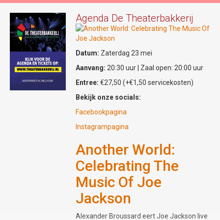
het visuele spektakel compleet: in haar rol
als 'Vrouw op Voetstuk' reageert zij op
Agenda De Theaterbakkerij
stelten op de dynamiek tussen toen en nu.
Zintuigprikkelende avond
Datum:
Zaterdag 23 mei
De regie van deze bijzondere voorstelling is
Aanvang:
20:30 uur | Zaal open: 20:00 uur
in handen van Margrethe Beelen. 'Mîne
Entree:
€27,50 (+€1,50 servicekosten)
Minne' belooft een zintuigprikkelende
avond te worden waarin historie en
Bekijk onze socials:
moderne straatcultuur elkaar ontmoeten.
Facebookpagina
Locatie: Gouda Studio's, Oosthaven 12,
Instagrampagina
Gouda
Tijd: 20u00 - 21u15
Another World:
Tickets: € 15,00 (verkrijgbaar via de
Celebrating The
website of de QR-code) / Aan de deur:
Music Of Joe
€17,50
Info:
www.muziektheatergoedwerk.nl
Jackson
Alexander Broussard eert Joe Jackson live