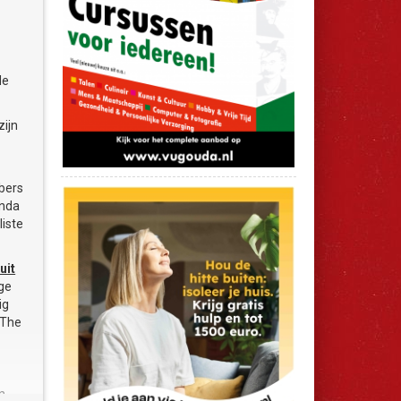
de
ijn
bbers
enda
liste
uit
ige
ig
 The
n