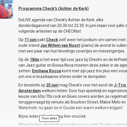
Programma Check's (Achter de Kerk)
DeLIVE agenda van Check’s Achter de Kerk: elke
donderdagavond van 20.30 tot 22.30. In juni staan voor jullie 
volgende artiesten op de CHECKlist:
Op
11 juni
pakt
Check
zelf weer het podium om samen met z
oude vriend
Jan Willem van Noort
(piano) de avond te vullen
met een paar van hun lievelings covertjes en meezingertjes.
Op de
18de
is het weer tijd voor jazz bij Check’s en de liefhe
van Jazz guitar en Bossa Nova moeten deze zeker in de ag
zetten:
Emiliana Rocca
komt met zijn jazz trio plus een voca
om ons in braziliaanse sferen onder te dompelen.
En tenslotte op
25 juni
mag Check’s voor het eerst de
J-Trio 
Amsterdam
welkom heten. Door hun speelstijl en eigenzinn
keuze van 60s/70s rock en blues covers worden ze regelmat
teruggevraagd bij venues als Bourbon Street, Maloe Melo en
Waterhole: nu gaan ze in Gouda een warm welkom krijgen!
Bijna iedere donderdag live-muziek
Toon alles
(Bijna) Iedere donderdagavond kan je in café Checks geniete