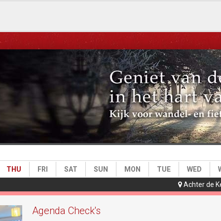
e)
THU
FRI
SAT
SUN
MON
TUE
WED
Achter de K

Agenda Check's