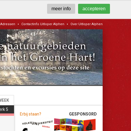
meer info
accepteren
•
•
Adressen
Contactinfo Uitloper Alphen
Over Uitloper Alphen
WEEK
erk 5
Erbij staan?
GESPONSORD