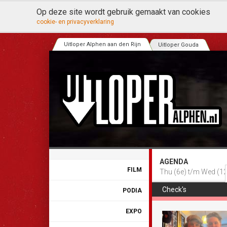
Op deze site wordt gebruik gemaakt van cookies
cookie- en privacyverklaring
Uitloper Alphen aan den Rijn
Uitloper Gouda
AGENDA
FILM
Thu (6e) t/m Wed (12
Check's
PODIA
EXPO