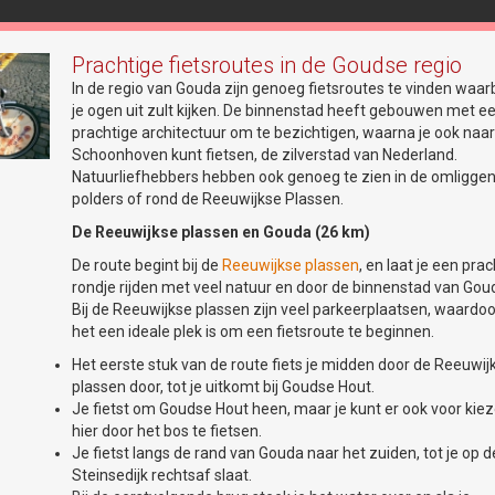
Prachtige fietsroutes in de Goudse regio
In de regio van Gouda zijn genoeg fietsroutes te vinden waarbi
je ogen uit zult kijken. De binnenstad heeft gebouwen met e
prachtige architectuur om te bezichtigen, waarna je ook naa
Schoonhoven kunt fietsen, de zilverstad van Nederland.
Natuurliefhebbers hebben ook genoeg te zien in de omligge
polders of rond de Reeuwijkse Plassen.
De Reeuwijkse plassen en Gouda (26 km)
De route begint bij de
Reeuwijkse plassen
, en laat je een prac
rondje rijden met veel natuur en door de binnenstad van Gou
Bij de Reeuwijkse plassen zijn veel parkeerplaatsen, waardoo
het een ideale plek is om een fietsroute te beginnen.
Het eerste stuk van de route fiets je midden door de Reeuwij
plassen door, tot je uitkomt bij Goudse Hout.
Je fietst om Goudse Hout heen, maar je kunt er ook voor kie
ng van ervaren en enthousiaste clubleden kennis maken met de
hier door het bos te fietsen.
n de kanosport. In de maanden juni, juli en augustus bent u vanaf 18.3
Je fietst langs de rand van Gouda naar het zuiden, tot je op d
or een gratis inloopavond op de eerste dinsdag en derde donderdag va
Steinsedijk rechtsaf slaat.