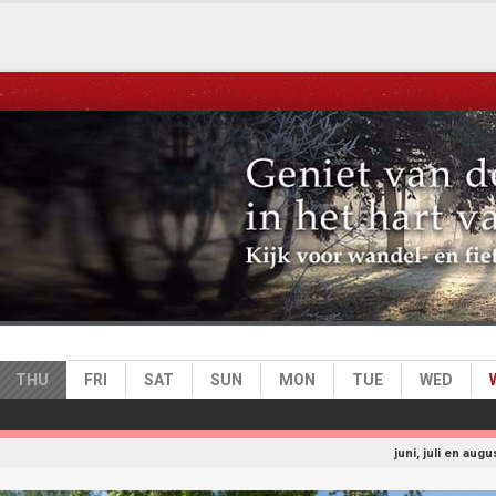
e)
THU
FRI
SAT
SUN
MON
TUE
WED
juni, juli en aug