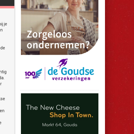
j je
en
r
nde
htig
da.
r
kse
zen
0 uur
e
n de