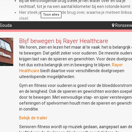
Bij de eerstvolgende brug steek je het water over en sla je
en complete uitrusting en een korte instructie op de wal wordt er onge
rechtsaf, tot je na een aantal kilometer bij een rotonde komt.
floop staan er koffie, thee en stroopwafels klaar en kunt u vrijblijvend
Hier steek je wederom de brug over, waarna je meteen linksa
Toon alles
lub en alle kano-activiteiten.
slaat.
Je volgt de weg tot je aan de rechterkant een molen zien, hie
n? Meld je nu aan via:
info@degoudsepeddel.nl
. Wees er op tijd bij, in
 Gouda
Ronssew

steek je de weg over om via Oosthaven naar de binnenstad t
gheid zijn er een beperkt aantal plekken beschikbaar. En houdt rekening
fietsen.
Blijf bewegen bij Rayer Healthcare
Je fietst door het centrum, onder het spoor door, naar het
reniging? Kijk dan op
www.degoudsepeddel.nl
.
We horen, zien en lezen het maar al te vaak: het is belangrij
noorden.
te bewegen. Dat geldt zeker voor ouderen. De meeste ouder
Over de Bloemendaalseweg fiets je helemaal de stad uit naa
krijgen last van de spieren en gewrichten. Voor deze doelgroe
knooppunt 44, waar je rechtsaf slaat.
Goudse Peddel
het dus extra belangrijk om in beweging te blijven.
Rayer
Net voor de snelweg sla je linksaf, waar je na een paar minut
e 103, 2805 JD Gouda
Healthcare
biedt daartoe voor verschillende doelgroepen
fietsen onder de snelweg door kunt.
uiteenlopende mogelijkheden.
Je komt nu uit in Reeuwijk, en slaat in het centrum linksaf, o
helemaal terug naar de Reeuwijkse plassen te fietsen.
Gym en fitness voor ouderen is goed voor de bloeddoorstro
en de lenigheid. Ook de spieren en gewrichten worden soepe
Je volgt deze route de volgende knooppunten: 29, 49, 48, 47,
door te bewegen. Met eenvoudige stap- en spier verstevige
40, 41, 42, 43, 44, 45, 21 en 20.
oefeningen of spelvormen houdt men de spieren en gewrich
Bastideroute (46 km)
in conditie.
Deze route is weer totaal anders dan die langs de Reeuwijks
Bekijk de trailer
plassen, omdat je juist door de polder fietst. Je komt ook doo
Senioren-fitness wordt op muziek gedaan, aangepast aan d
Schoonhoven, de stad van de zilversmeden, waar je o.a. het