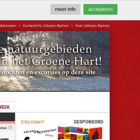
meer info
accepteren
•
•
Adressen
Contactinfo Uitloper Alphen
Over Uitloper Alphen
WEEK
Erbij staan?
GESPONSORD
ustus