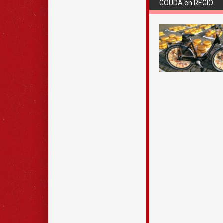
GOUDA en REGIO
De Goudse Peddel
Kom onder begeleidi
Reeuwijkse plassen e
van harte welkom vo
maand.