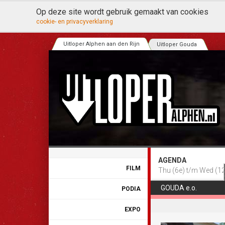
Op deze site wordt gebruik gemaakt van cookies
cookie- en privacyverklaring
Uitloper Alphen aan den Rijn
Uitloper Gouda
AGENDA
FILM
Thu (6e) t/m Wed (12
GOUDA e.o.
PODIA
EXPO